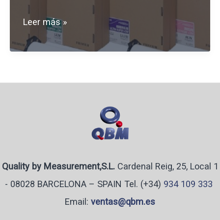
PRESCALE
Leer más »
LW
R270
10M
1-
E
Quality by Measurement,S.L.
Cardenal Reig, 25, Local 1
- 08028 BARCELONA – SPAIN Tel. (+34)
934 109 333
Email:
ventas@qbm.es