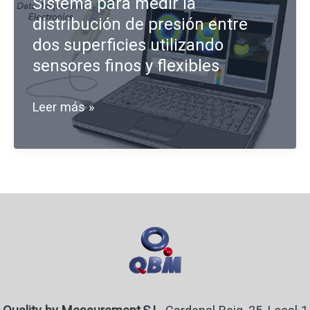
Sistema para medir la
la
distribución de presión entre
medida
dos superficies utilizando
estática
sensores finos y flexibles
de
distribución
Sistema
Leer más »
de
para
presión
medir
la
distribución
de
presión
entre
dos