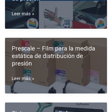
Tekscan
Leer más »
–
Sistema
para
Prescale – Film para la medida
la
estática de distribución de
medida
presión
dinámica
de
Prescale
Leer más »
distribución
–
de
Film
presión
para