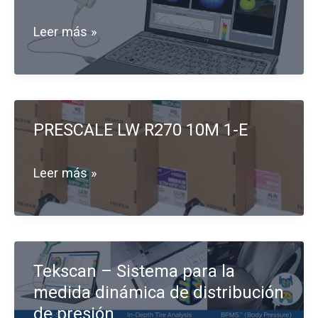
I-
Leer más »
Scan
PRESCALE LW R270 10M 1-E
PRESCALE
Leer más »
LW
R270
10M
Tekscan – Sistema para la
1-
medida dinámica de distribución
E
de presión