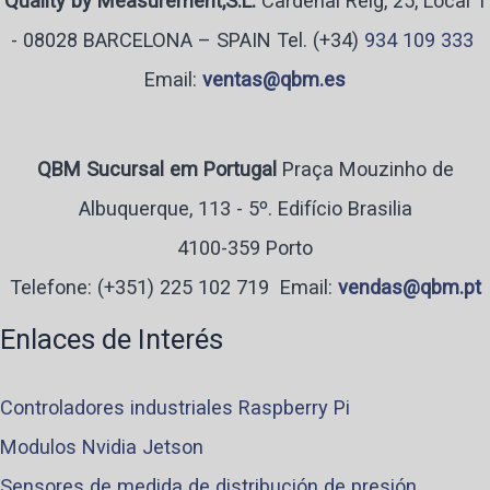
Quality by Measurement,S.L.
Cardenal Reig, 25, Local 1
superficies
- 08028 BARCELONA – SPAIN Tel. (+34)
934 109 333
utilizando
Email:
ventas@qbm.es
sensores
finos
QBM Sucursal em Portugal
Praça Mouzinho de
y
Albuquerque, 113 - 5º. Edifício Brasilia
flexibles
4100-359 Porto
Telefone:
(+351) 225 102 719
Email:
vendas@qbm.pt
Enlaces de Interés
Controladores industriales Raspberry Pi
Modulos Nvidia Jetson
Sensores de medida de distribución de presión