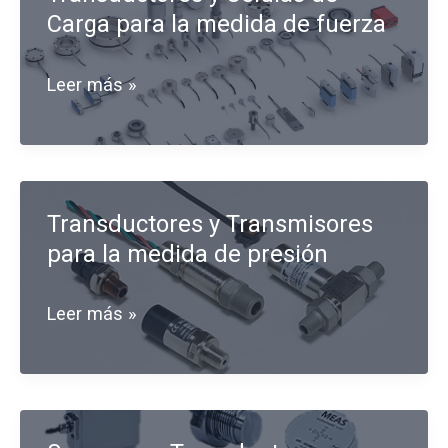
Carga para la medida de fuerza
instrumento
de
Transductores
Leer más »
medición
y
de
Células
fuerza
de
Transductores y Transmisores
Carga
para la medida de presión
para
la
Transductores
Leer más »
medida
y
de
Transmisores
fuerza
para