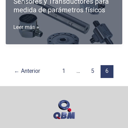
Sensores y Transductores para
la
medida de parámetros físicos
medida
de
Sensores
Leer más »
presión
y
Transductores
para
medida
←
Anterior
1
…
5
6
de
parámetros
físicos