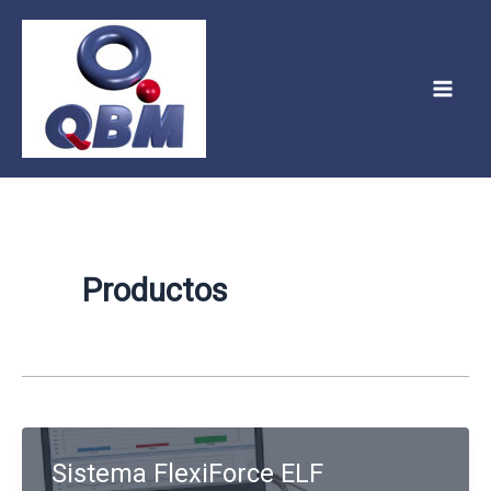
Ir
Paginación
Mai
al
de
Men
contenido
entradas
Productos
Sistema FlexiForce ELF