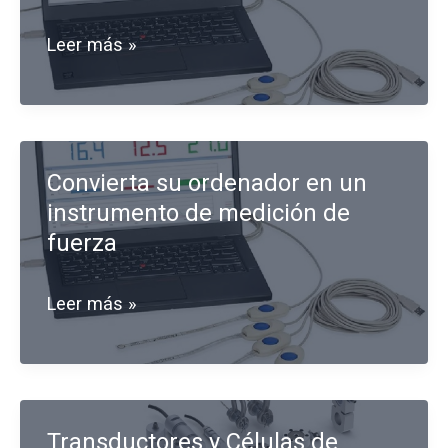
Sistema
Leer más »
FlexiForce
ELF
Convierta su ordenador en un
instrumento de medición de
fuerza
Convierta
Leer más »
su
ordenador
en
Transductores y Células de
un