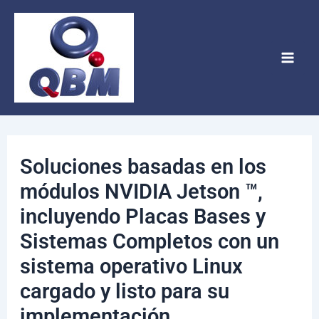
Ir
Navegación
Mai
al
de
Men
contenido
entradas
Soluciones basadas en los
módulos NVIDIA Jetson ™,
incluyendo Placas Bases y
Sistemas Completos con un
sistema operativo Linux
cargado y listo para su
implementación